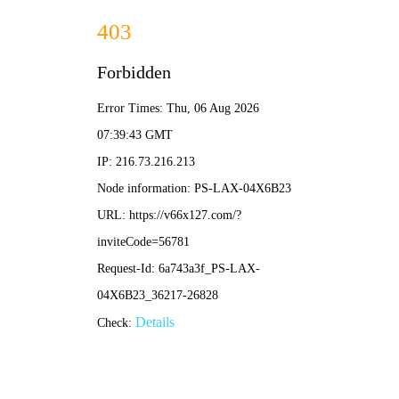
香港六和资料-全年资料免费大全
首页
关于我们
产品中心
公司概况
项目案例
荣誉资质
电子汽车衡
技术服务
发展历程
便携式轴重秤
案例介绍
新闻资讯
企业文化
电子地磅/平台秤
售后服务
中建三局广州项目安装现场
深圳市公安局交通警察支队车
辆管理所地磅安装现场
中建三局广州项目，交付无人值守
电子汽车衡。
联系我们
合作伙伴
U型秤
公司新闻
深圳市公安局交通警察支队车辆管
理所3*12米钢结构斜坡地磅
案例介绍
EN
条形秤
行业新闻
联系方式
案例介绍