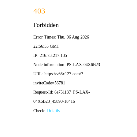
香港六和资料-全年资料免费大全
首页
关于我们
产品中心
公司概况
ONLINE MESSAGE
在线留言
项目案例
荣誉资质
电子汽车衡
技术服务
发展历程
便携式轴重秤
案例介绍
新闻资讯
企业文化
电子地磅/平台秤
售后服务
联系我们
合作伙伴
U型秤
公司新闻
集衡器制造、开发、研究、经营为一体
▶ 提升产能 ▶ 降低成本 ▶ 提品质 ▶ 坚固耐用
EN
条形秤
行业新闻
联系方式
▶ 性能稳定